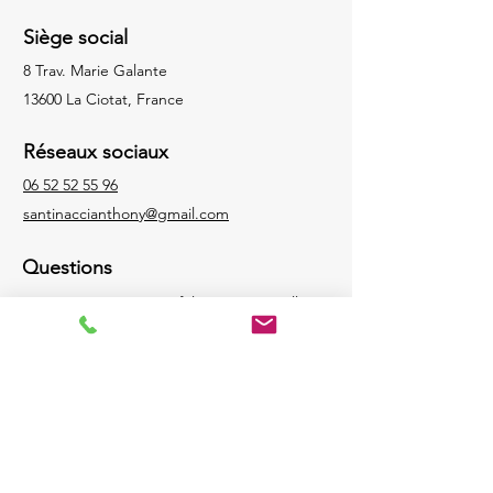
Siège social
8 Trav. Marie Galante
13600 La Ciotat, France
Réseaux sociaux
06 52 52 55 96
santinaccianthony@gmail.com
Questions
Pour vos questions ou félicitations, veuillez
appeler le :
06 52 52 55 96
LinkedIn
Google
Nous contacter